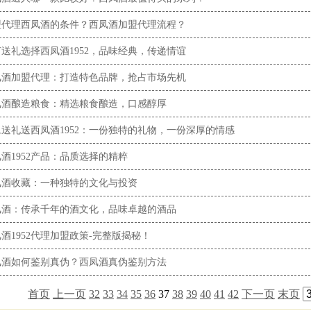
盟代理西凤酒的条件？西凤酒加盟代理流程？
送礼选择西凤酒1952，品味经典，传递情谊
凤酒加盟代理：打造特色品牌，抢占市场先机
凤酒酿造粮食：精选粮食酿造，口感醇厚
送礼送西凤酒1952：一份独特的礼物，一份深厚的情感
酒1952产品：品质选择的精粹
凤酒收藏：一种独特的文化与投资
凤酒：传承千年的酒文化，品味卓越的酒品
酒1952代理加盟政策-完整版揭秘！
凤酒如何鉴别真伪？西凤酒真伪鉴别方法
首页
上一页
32
33
34
35
36
37
38
39
40
41
42
下一页
末页