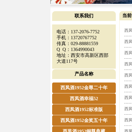
当前
联系我们
西凤
电话：137-2076-7752
手机：13720767752
西
传真：029-88881559
Q Q：1364990043
西
地址：西安市高新区西部
大道117号
西
产品名称
西凤
西
西凤酒1952金尊二十年
西凤
西凤酒幸福52
西
西凤酒1952标准版
西凤酒1952金奖五十年
西凤
西凤酒1952铜尊典藏
西