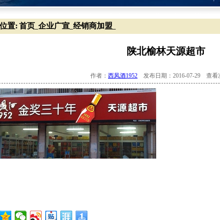
位置:
首页
企业广宣
经销商加盟
_
_
_
陕北榆林天源超市
作者：
西凤酒1952
发布日期：2016-07-29 查