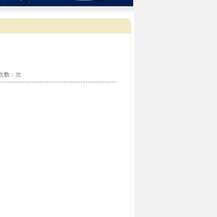
看次数：
次