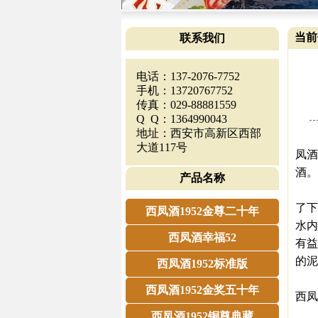
当前
联系我们
电话：137-2076-7752
手机：13720767752
传真：029-88881559
Q Q：1364990043
地址：西安市高新区西部
西
大道117号
凤酒
酒
产品名称
此
了下
西凤酒1952金尊二十年
水内
西凤酒幸福52
有益
的泥
西凤酒1952标准版
西凤酒1952金奖五十年
西凤
西凤酒1952铜尊典藏