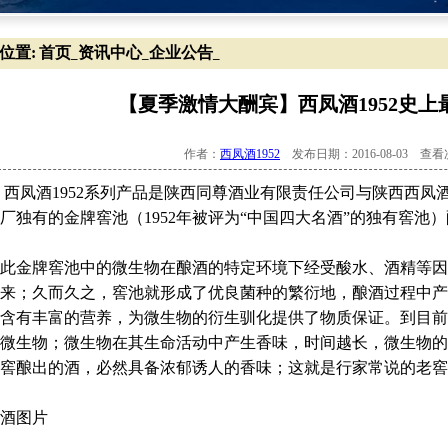
位置:
首页
资讯中心
企业公告
_
_
_
【夏季激情大酬宾】西凤酒1952史上
作者：
西凤酒1952
发布日期：2016-08-03 查
凤酒1952系列产品是陕西同尊酒业有限责任公司与陕西西凤
厂独有的金牌窖池（1952年被评为“中国四大名酒”的独有窖池
。
金牌窖池中的微生物在酿酒的特定环境下经受酸水、酒精等因
来；久而久之，窖池就形成了优良菌种的繁衍地，酿酒过程中产
含有丰富的营养，为微生物的衍生驯化提供了物质保证。到目前
微生物；微生物在其生命活动中产生香味，时间越长，微生物的
窖酿出的酒，必然具备浓郁诱人的香味；这就是行家常说的老窖
酒图片