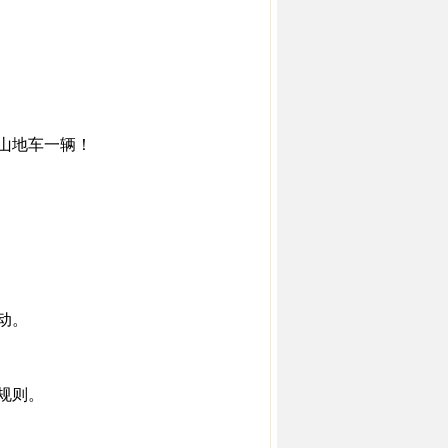
元山地车一辆！
动。
规则。