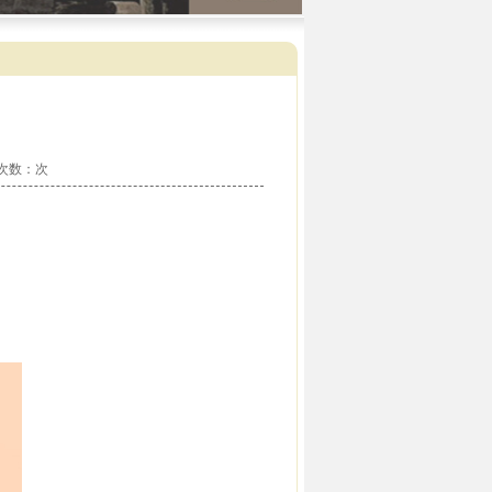
看次数：
次