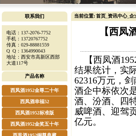
当前位置:
首页
资讯中心
企
联系我们
_
_
【西凤酒
电话：137-2076-7752
手机：13720767752
传真：029-88881559
Q Q：1364990043
地址：西安市高新区西部
【西凤酒195
大道117号
结果统计，实
产品名称
62316万元，
酒企中标依次
西凤酒1952金尊二十年
酒、汾酒、四
西凤酒幸福52
威啤酒、迎驾贡
西凤酒1952标准版
亿元。
西凤酒1952金奖五十年
西凤酒1952铜尊典藏