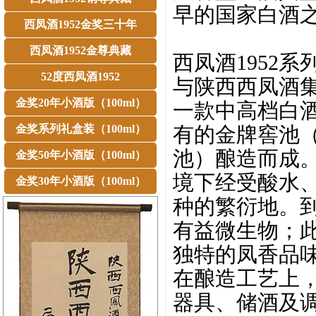
早的国家白酒
西凤酒1952金奖三十年
西凤酒1952金尊典藏
西凤酒1952
52度西凤酒1952
与陕西西凤酒
金奖20年小酒版（100ml）
一款中高档白酒
金奖系列礼盒装（100ml）
有的金牌窖池（
池）酿造而成
金奖50年小酒版（100ml）
境下经受酸水
金奖30年小酒版（100ml）
种的繁衍地。到
有益微生物；此
独特的凤香品
在酿造工艺上，
器具、储酒及调