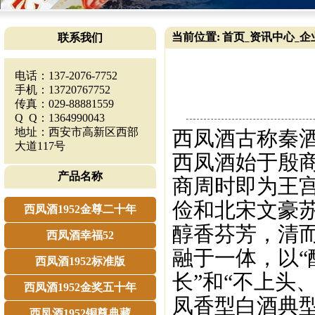
当前位置:
首页
资讯中心
企
联系我们
_
_
电话：137-2076-7752
手机：13720767752
传真：029-88881559
Q Q：1364990043
地址：西安市高新区西部
西凤酒古称秦
大道117号
西凤酒始于殷商
产品名称
商周时即为王
俭和北宋文豪
西凤酒1952金尊二十年
醇香芬芳，清
西凤酒幸福52
融于一体，以
西凤酒1952标准版
长”和“不上头
西凤酒1952金奖五十年
凤香型白酒典
西凤酒1952铜尊典藏