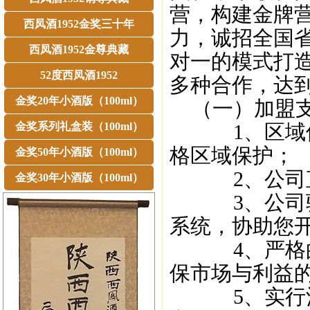
营，构建金牌
西凤酒1952金奖三十年
力，诚招全国
西凤酒1952金尊典藏
对一的模式打
52度西凤酒1952
多种合作，达
金奖20年小酒版（100ml）
（一）加盟
金奖系列礼盒装（100ml）
1、区域保障
格区域保护；
金奖50年小酒版（100ml）
2、公司直
金奖30年小酒版（100ml）
3、公司驻派
系统，协助您
4、严格的价
保市场与利益
5、实行酒类