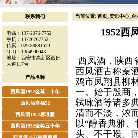
当前位置:
首页
资讯中心
企
联系我们
_
_
1952
电话：137-2076-7752
手机：13720767752
传真：029-88881559
Q Q：1364990043
地址：西安市高新区西部
西凤酒，陕西
大道117号
西凤酒古称秦
产品名称
鸡市凤翔县柳
一。始于殷商
西凤酒1952金尊二十年
轼咏酒等诸多
西凤酒幸福52
清而不淡，浓
西凤酒1952标准版
以“醇香典雅、
西凤酒1952金奖五十年
头、不干喉、
西凤酒1952铜尊典藏