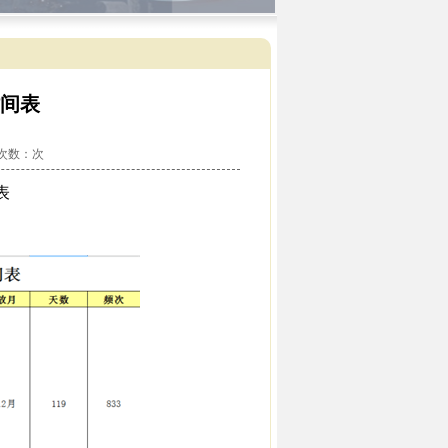
时间表
看次数：
次
表