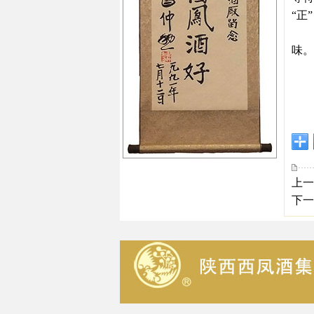
“正”
第
味。
上一
下一