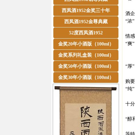
第
西凤酒1952金奖三十年
酒企
“浓”
西凤酒1952金尊典藏
第
52度西凤酒1952
情感
“爽”
金奖20年小酒版（100ml）
第
金奖系列礼盒装（100ml）
金奖50年小酒版（100ml）
“厚”
第
金奖30年小酒版（100ml）
购要
“纯”
第
十分
“醇
第
等特