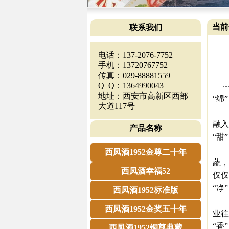
当前
联系我们
电话：137-2076-7752
手机：13720767752
传真：029-88881559
Q Q：1364990043
地址：西安市高新区西部
“绵”
大道117号
第
融入
产品名称
“甜”
第
西凤酒1952金尊二十年
蔬，
西凤酒幸福52
仅仅
“净”
西凤酒1952标准版
第
西凤酒1952金奖五十年
业往
“香”
西凤酒1952铜尊典藏